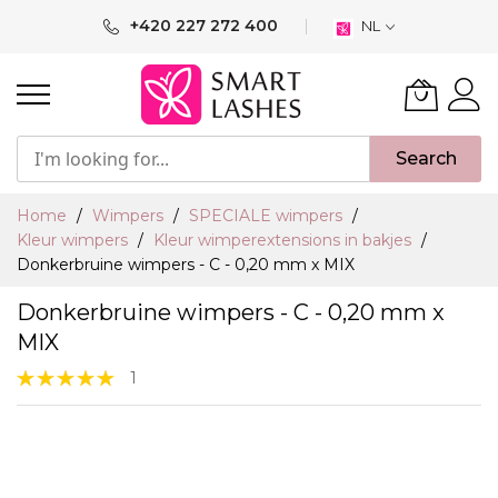
Ga
+420 227 272 400
NL
naar
de
inhoud
Search
Home
Wimpers
SPECIALE wimpers
Kleur wimpers
Kleur wimperextensions in bakjes
Donkerbruine wimpers - C - 0,20 mm x MIX
Donkerbruine wimpers - C - 0,20 mm x
MIX
Waardering:
1
100%
Ga
naar
het