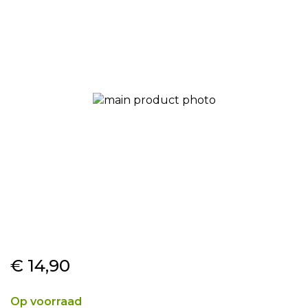
einde
van
de
afbeeldingen-
gallerij
Ga
€ 14,90
naar
het
begin
Op voorraad