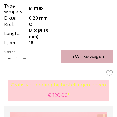
van
Type
de
KLEUR
wimpers:
afbeeldingen-
Dikte:
0.20 mm
gallerij
Krul:
C
MIX (8-15
Lengte:
mm)
Lijnen:
16
Aantal:
In Winkelwagen
Gratis verzending bij bestellingen boven
€ 120,00
*