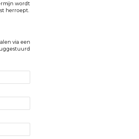
ermijn wordt
st herroept.
alen via een
eruggestuurd