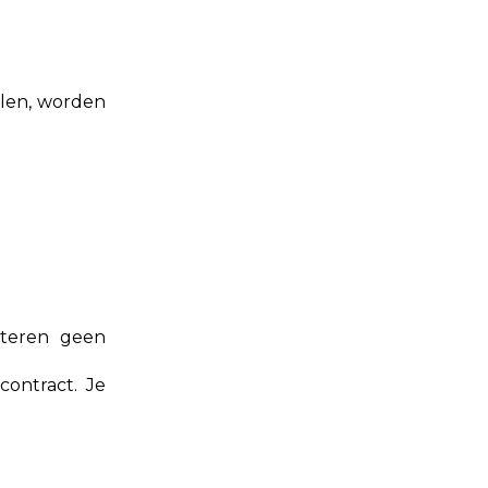
elen, worden
pteren geen
ontract. Je