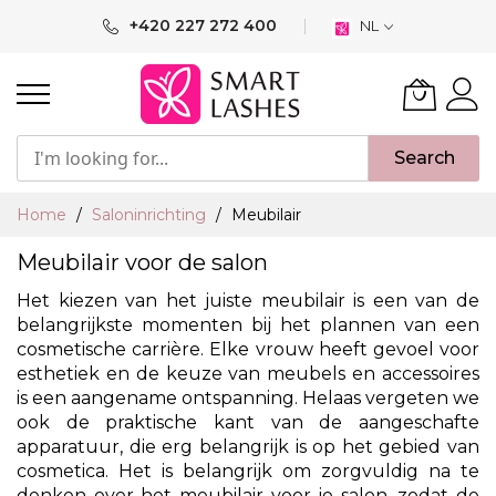
Ga
+420 227 272 400
NL
naar
de
inhoud
Search
Home
Saloninrichting
Meubilair
Meubilair voor de salon
Het kiezen van het juiste meubilair is een van de
belangrijkste momenten bij het plannen van een
cosmetische carrière. Elke vrouw heeft gevoel voor
esthetiek en de keuze van meubels en accessoires
is een aangename ontspanning. Helaas vergeten we
ook de praktische kant van de aangeschafte
apparatuur, die erg belangrijk is op het gebied van
cosmetica. Het is belangrijk om zorgvuldig na te
denken over het meubilair voor je salon, zodat de