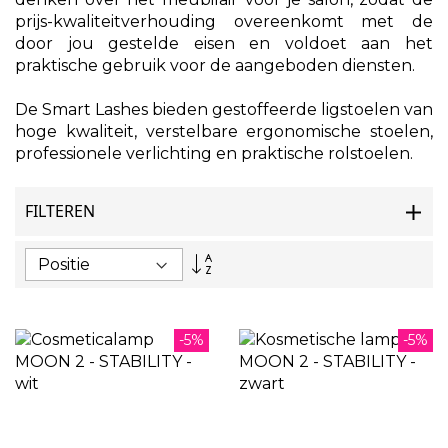
prijs-kwaliteitverhouding overeenkomt met de
door jou gestelde eisen en voldoet aan het
praktische gebruik voor de aangeboden diensten.
De Smart Lashes bieden gestoffeerde ligstoelen van
hoge kwaliteit, verstelbare ergonomische stoelen,
professionele verlichting en praktische rolstoelen.
FILTEREN
Van
hoog
naar
laag
sorteren
-5%
-5%