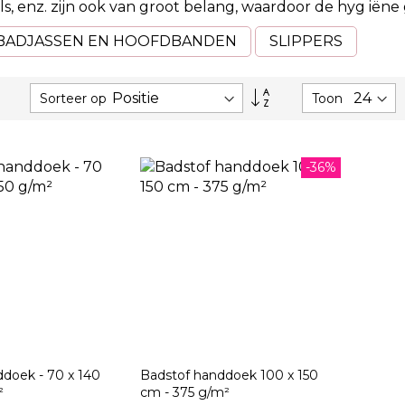
s, enz. zijn ook van groot belang, waardoor
de hyg
iëne
BADJASSEN EN HOOFDBANDEN
SLIPPERS
Van
Sorteer op
Toon
hoog
naar
laag
sorteren
-36%
doek - 70 x 140
Badstof handdoek 100 x 150
²
cm - 375 g/m²