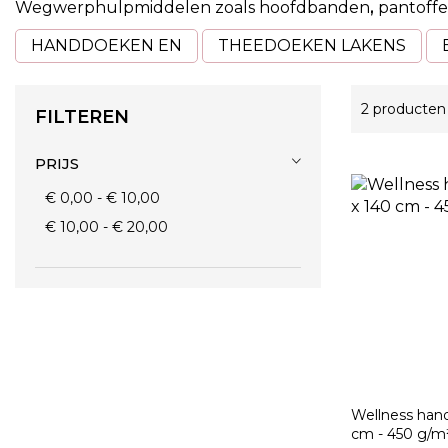
Wegwerphulpmiddelen
zoals hoofdbanden
,
pantoffel
HANDDOEKEN EN
THEEDOEKEN LAKENS
2
producten
FILTEREN
PRIJS
€ 0,00
-
€ 10,00
€ 10,00
-
€ 20,00
Wellness hand
cm - 450 g/m