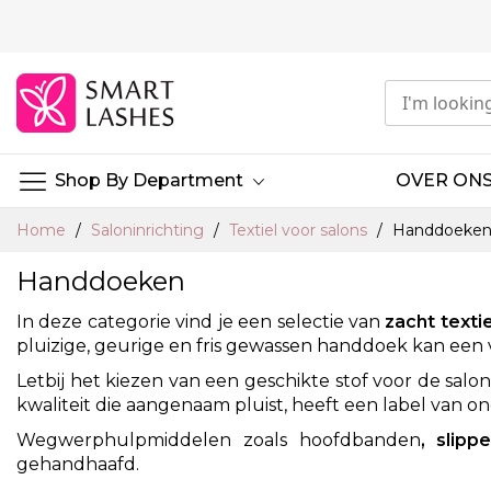
Ga
naar
de
inhoud
Shop By Department
OVER ON
Home
Saloninrichting
Textiel voor salons
Handdoeke
Handdoeken
In deze categorie vind je een selectie van
zacht textie
pluizige, geurige en fris gewassen handdoek kan een v
Let
bij het kiezen van een geschikte stof voor de salo
kwaliteit die aangenaam pluist, heeft een label van 
Wegwerphulpmiddelen
zoals hoofdbanden
, slipp
gehandhaafd
.