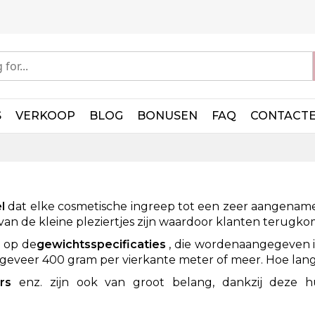
S
VERKOOP
BLOG
BONUSEN
FAQ
CONTACT
n
l
dat
elke cosmetische ingreep tot een zeer aangename
an de kleine pleziertjes zijn waardoor klanten terugkom
n
op de
gewichtsspecificaties
, die worden
aangegeven i
ongeveer 400 gram per vierkante meter of meer. Hoe lang
ers
enz. zijn ook van groot belang, dankzij deze 