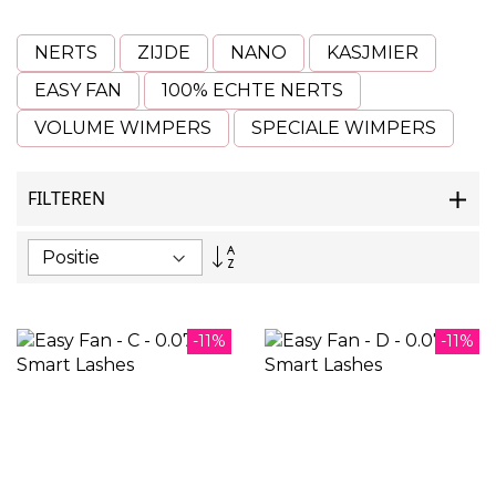
NERTS
ZIJDE
NANO
KASJMIER
EASY FAN
100% ECHTE NERTS
VOLUME WIMPERS
SPECIALE WIMPERS
FILTEREN
Van
hoog
naar
laag
sorteren
-11%
-11%