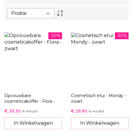
Van
hoog
naar
laag
sorteren
-20%
-30%
Opvouwbare
Cosmetisch etui - Mondy -
cosmeticakoffer - Flora -
zwart
zwart
€ 39,30
€ 29,90
€ 49,20
€ 42,80
In Winkelwagen
In Winkelwagen