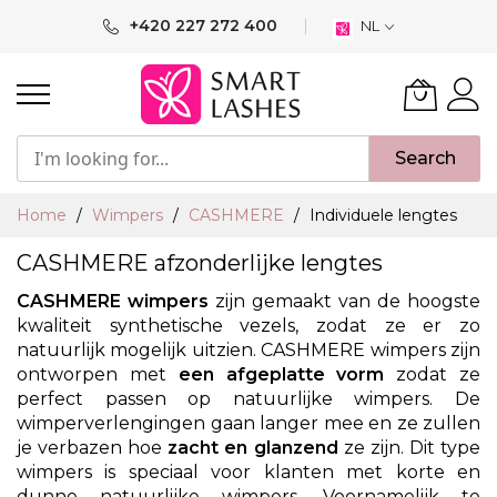
Ga
+420 227 272 400
NL
naar
de
inhoud
Search
Home
Wimpers
CASHMERE
Individuele lengtes
CASHMERE afzonderlijke lengtes
CASHMERE wimpers
zijn gemaakt van de hoogste
kwaliteit synthetische vezels, zodat ze er zo
natuurlijk mogelijk uitzien. CASHMERE wimpers zijn
ontworpen met
een afgeplatte vorm
zodat ze
perfect passen op natuurlijke wimpers. De
wimperverlengingen gaan langer mee en ze zullen
je verbazen hoe
zacht en glanzend
ze zijn. Dit type
wimpers is speciaal voor klanten met korte en
dunne natuurlijke wimpers. Voornamelijk te