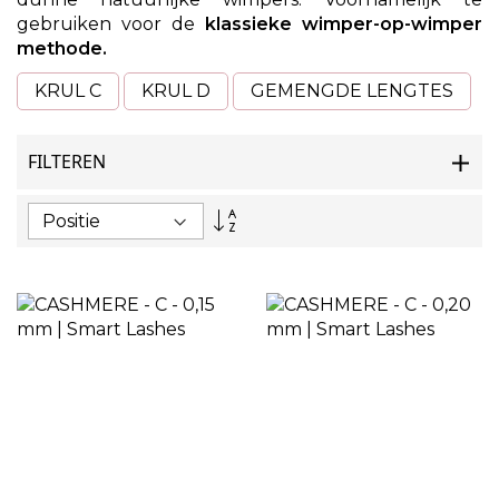
gebruiken voor de
klassieke wimper-op-wimper
methode.
KRUL C
KRUL D
GEMENGDE LENGTES
FILTEREN
Van
hoog
naar
laag
sorteren