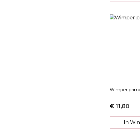
Wimper prime
€ 11,80
In Wi