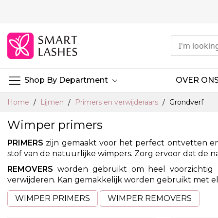
Ga
naar
de
inhoud
Shop By Department
OVER ON
Home
Lijmen
Primers en verwijderaars
Grondverf
Wimper primers
PRIMERS
zijn gemaakt voor het perfect ontvetten en
stof van de natuurlijke wimpers. Zorg ervoor dat de 
REMOVERS
worden gebruikt om heel voorzichtig l
verwijderen. Kan gemakkelijk worden gebruikt met el
WIMPER PRIMERS
WIMPER REMOVERS