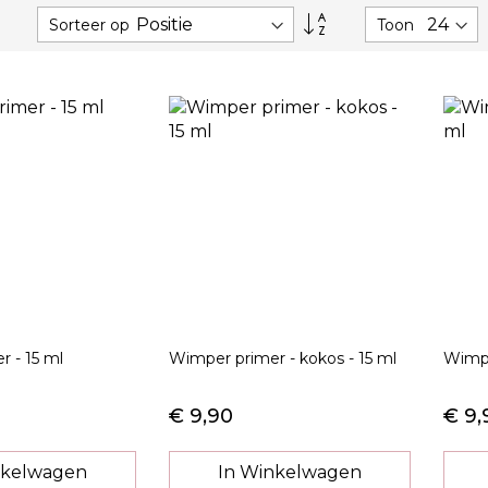
Van
Sorteer op
Toon
hoog
naar
laag
sorteren
 - 15 ml
Wimper primer - kokos - 15 ml
Wimpe
€ 9,90
€ 9,
nkelwagen
In Winkelwagen