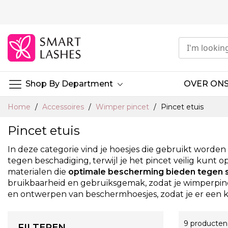
Ga
naar
de
inhoud
Shop By Department
OVER ON
Home
Accessoires
Wimper pincet
Pincet etuis
Pincet etuis
In deze categorie vind je hoesjes die gebruikt worde
tegen beschadiging, terwijl je het pincet veilig k
materialen die
optimale bescherming bieden tegen st
bruikbaarheid en gebruiksgemak, zodat je wimperpincet 
en ontwerpen van beschermhoesjes, zodat je er een kun
9
producten
FILTEREN