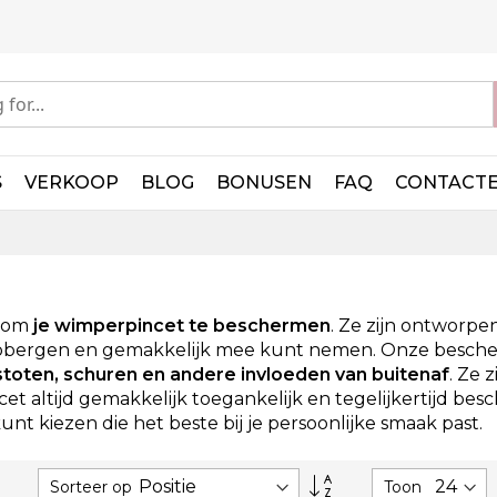
S
VERKOOP
BLOG
BONUSEN
FAQ
CONTACT
n om
je wimperpincet te beschermen
. Ze zijn ontworp
unt opbergen en gemakkelijk mee kunt nemen. Onze besc
oten, schuren en andere invloeden van buitenaf
. Ze 
altijd gemakkelijk toegankelijk en tegelijkertijd besche
t kiezen die het beste bij je persoonlijke smaak past.
Van
Sorteer op
Toon