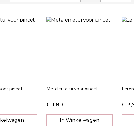
hoog
naar
laag
sorteren
voor pincet
Metalen etui voor pincet
Leren
€ 1,80
€ 3,
nkelwagen
In Winkelwagen