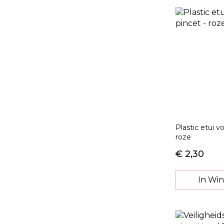
Plastic etui v
roze
€ 2,30
In Wi