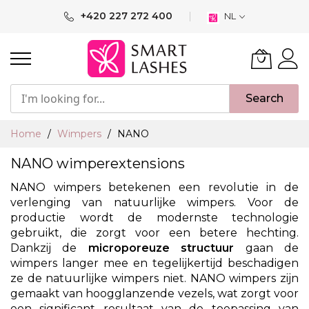
Ga
+420 227 272 400
NL
naar
de
inhoud
Search
Home
Wimpers
NANO
NANO wimperextensions
NANO wimpers betekenen een revolutie in de
verlenging van natuurlijke wimpers. Voor de
productie wordt de modernste technologie
gebruikt, die zorgt voor een betere hechting.
Dankzij de
microporeuze structuur
gaan de
wimpers langer mee en tegelijkertijd beschadigen
ze de natuurlijke wimpers niet. NANO wimpers zijn
gemaakt van hoogglanzende vezels, wat zorgt voor
een significant resultaat van de toepassing van