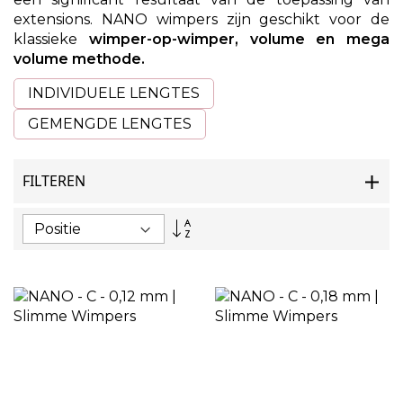
extensions. NANO wimpers zijn geschikt voor de
klassieke
wimper-op-wimper, volume en mega
volume methode.
INDIVIDUELE LENGTES
GEMENGDE LENGTES
FILTEREN
Van
hoog
naar
laag
sorteren