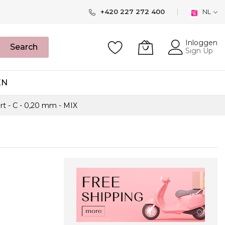
+420 227 272 400
NL
Inloggen
Search
Sign Up
EN
t - C - 0,20 mm - MIX