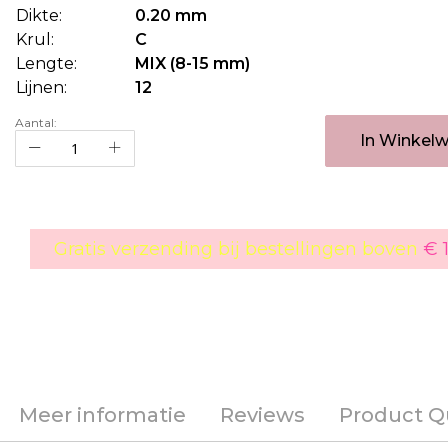
Dikte:
0.20 mm
Krul:
C
Lengte:
MIX (8-15 mm)
Lijnen:
12
Aantal:
In Winkel
Gratis verzending bij bestellingen boven
€ 
Meer informatie
Reviews
Product Q