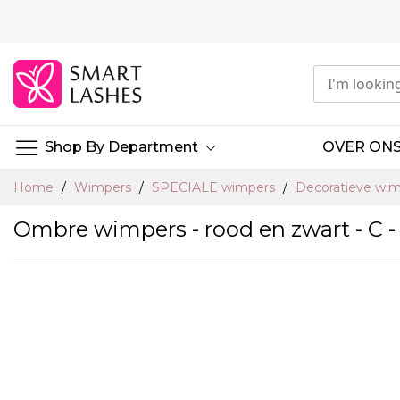
Ga
naar
de
inhoud
Shop By Department
OVER ON
Home
Wimpers
SPECIALE wimpers
Decoratieve wi
Ombre wimpers - rood en zwart - C -
Ga
naar
het
einde
van
de